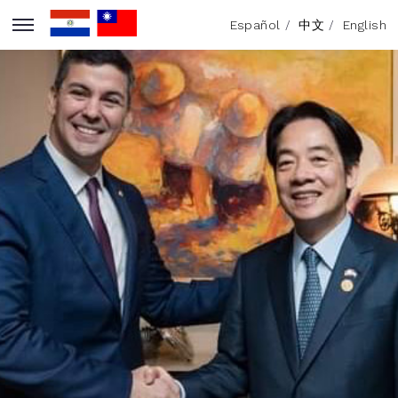
Español
/
中文
/
English