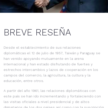
BREVE RESEÑA
Desde el establecimiento de sus relaciones
diplomáticas el 12 de julio de 1957, Taiwán y Paraguay se
han venido apoyando mutuamente en la arena
internacional y han estado disfrutando de fuertes y
estrechos intercambios y lazos de cooperación en los
campos del comercio, la agricultura, la cultura y la
educación, entre otros.
A partir del año 1961, las relaciones diplomáticas con
este país se han ido incrementando y fortaleciendo con
las visitas oficiales a nivel presidencial y de altos
dignatarios de los dos países así como con la suscripción