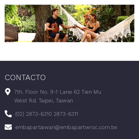
CONTACTO
7th. Floor No. 9-1 Lane 62 Tien Mu
West Rd. Taipei, Taiwan
(02) 2873-6310 2873-6311
embapartaiwan@embapartwroc.com.tw