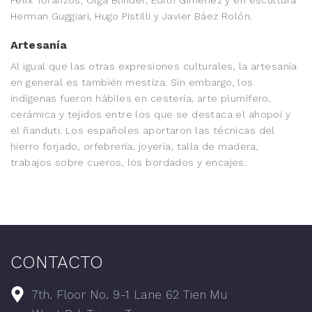
Félix Toranzos, Olga Blinder, Edith Giménez y en escultura
Herman Guggiari, Hugo Pistilli y Javier Báez Rolón.
Artesanía
Al igual que las otras expresiones culturales, la artesanía
en general es también mestiza. Sin embargo, los
indígenas fueron hábiles en cestería, arte plumífero,
cerámica y tejidos entre los que se destaca el ahopoi y
el ñanduti. Los españoles aportaron las técnicas del
hierro forjado, orfebrería, joyería, talla de madera,
trabajos sobre cueros, los bordados y encajes.
CONTACTO
7th. Floor No. 9-1 Lane 62 Tien Mu