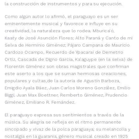
la construcción de instrumentos y para su ejecución.
Como algún autor lo afirmó, el paraguayo es un ser
eminentemente musical y favorece e influye en su
creatividad, la naturaleza que lo rodea. Mburica’ó,
Kaaty de José Asunción Flores; Alto Paraná y Canto de mi
Selva de Herminio Giménez; Pájaro Campana de Mauricio
Cardozo Ocampo, Recuerdo de Ypacaraí de Demetrio
Ortiz, Cascada de Digno García, Ka’aguype (en la selva) de
Florentín Giménez son obras magistrales que confirman
este aserto a los que se suman hermosas creaciones,
populares y cultas,de la autoría de Agustín Barboza,
Emigdio Ayala Báez, Juan Carlos Moreno González, Emilio
Biggi, Juan Max Boettner, Remberto Giménez, Prudencio
Giménez, Emiliano R. Fernández.
El paraguayo expresa sus sentimientos a través de la
música. Su alegría se refleja en el ritmo permanente
sincopado y vivaz de la polca paraguaya; su melancolía y
nostalgia en la guarania, género musical creado en 1925